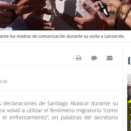
nte los medios de comunicación durante su visita a Lanzarote.
3:49
s declaraciones de Santiago Abascal durante su
 Vox volvió a utilizar el fenómeno migratorio “como
 el enfrentamiento”, en palabras del secretario