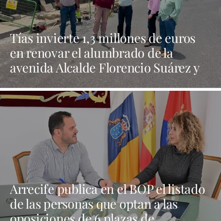
Tías invierte 1,3 millones de euros
en renovar el alumbrado de la
avenida Alcalde Florencio Suárez y
31 calles aledañas
Arrecife publica en el BOP el listado
de las personas que optan a las
oposiciones de 6 plazas de