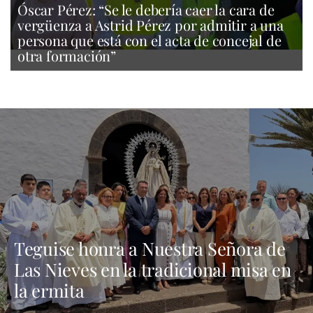
Óscar Pérez: “Se le debería caer la cara de
vergüenza a Astrid Pérez por admitir a una
persona que está con el acta de concejal de
otra formación”
Teguise honra a Nuestra Señora de
Las Nieves en la tradicional misa en
la ermita