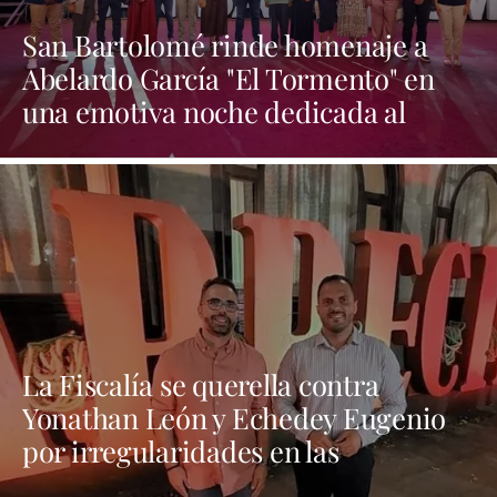
San Bartolomé rinde homenaje a
Abelardo García "El Tormento" en
una emotiva noche dedicada al
folclore canario
La Fiscalía se querella contra
Yonathan León y Echedey Eugenio
por irregularidades en las
contrataciones de las fiestas