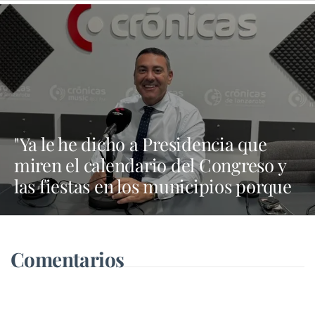
"Ya le he dicho a Presidencia que
miren el calendario del Congreso y
las fiestas en los municipios porque
Dolores Corujo estaba en un fiesta
aquí y al día siguiente no está en el
pleno"
Comentarios