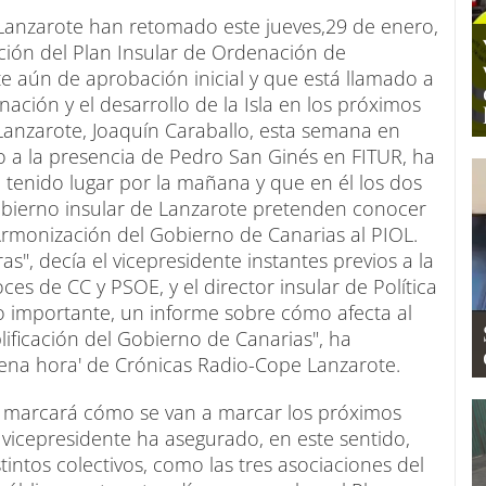
 Lanzarote han retomado este jueves,29 de enero,
ación del Plan Insular de Ordenación de
 aún de aprobación inicial y que está llamado a
nación y el desarrollo de la Isla en los próximos
 Lanzarote, Joaquín Caraballo, esta semana en
o a la presencia de Pedro San Ginés en FITUR, ha
 tenido lugar por la mañana y que en él los dos
obierno insular de Lanzarote pretenden conocer
rmonización del Gobierno de Canarias al PIOL.
s", decía el vicepresidente instantes previos a la
s de CC y PSOE, y el director insular de Política
o importante, un informe sobre cómo afecta al
ificación del Gobierno de Canarias", ha
ena hora' de Crónicas Radio-Cope Lanzarote.
rme marcará cómo se van a marcar los próximos
vicepresidente ha asegurado, en este sentido,
intos colectivos, como las tres asociaciones del