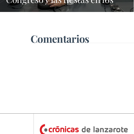
municipios porque Dolores
Corujo estaba en un fiesta aquí
y al día siguiente no está en el
pleno"
Comentarios