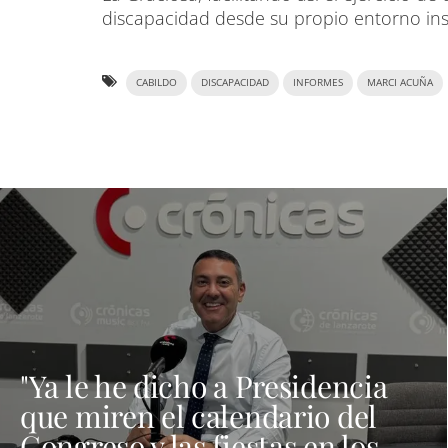
discapacidad desde su propio entorno insu
CABILDO
DISCAPACIDAD
INFORMES
MARCI ACUÑA
"Ya le he dicho a Presidencia
que miren el calendario del
Congreso y las fiestas en los