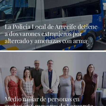
La Policía Local de Arrecife detiene
a dos varones extranjeros por
altercado y amenazas con arma
blanca
Medio millar de personas en
exclusión y mayores de Lanzarote