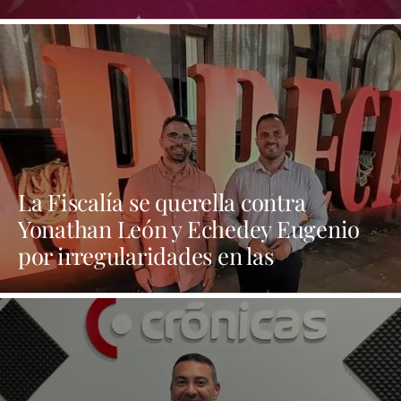
folclore canario
La Fiscalía se querella contra
Yonathan León y Echedey Eugenio
por irregularidades en las
contrataciones de las fiestas