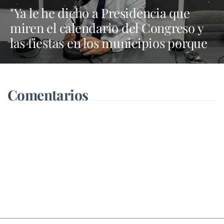
"Ya le he dicho a Presidencia que
miren el calendario del Congreso y
las fiestas en los municipios porque
Dolores Corujo estaba en un fiesta
aquí y al día siguiente no está en el
pleno"
Comentarios