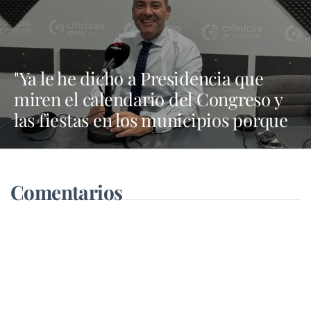
"Ya le he dicho a Presidencia que
miren el calendario del Congreso y
las fiestas en los municipios porque
Dolores Corujo estaba en un fiesta
aquí y al día siguiente no está en el
pleno"
Comentarios