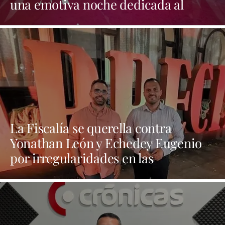
una emotiva noche dedicada al
folclore canario
La Fiscalía se querella contra
Yonathan León y Echedey Eugenio
por irregularidades en las
contrataciones de las fiestas