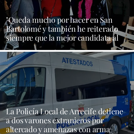
"Queda mucho por hacer en San
Bartolomé y también he reiterado
siempre que la mejor candidata al
Cabildo es María Dolores Corujo"
La Policía Local de Arrecife detiene
a dos varones extranjeros por
altercado y amenazas con arma