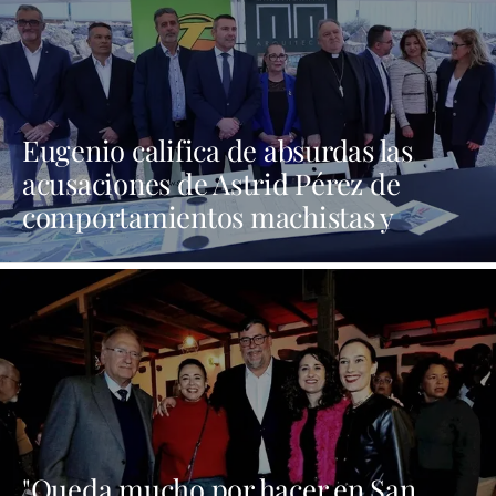
Eugenio califica de absurdas las
acusaciones de Astrid Pérez de
comportamientos machistas y
asegura que busca una presencia en
los medios que no tiene
"Queda mucho por hacer en San