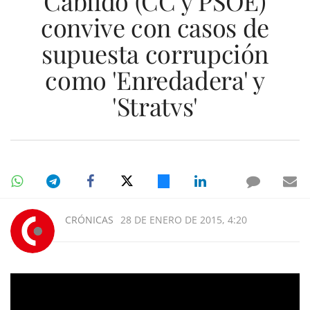
Cabildo (CC y PSOE)
convive con casos de
supuesta corrupción
como 'Enredadera' y
'Stratvs'
CRÓNICAS
28 DE ENERO DE 2015, 4:20