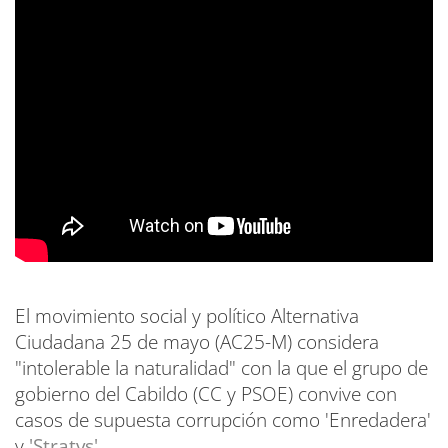
El movimiento social y político Alternativa
Ciudadana 25 de mayo (AC25-M) considera
"intolerable la naturalidad" con la que el grupo de
gobierno del Cabildo (CC y PSOE) convive con
casos de supuesta corrupción como 'Enredadera'
y
'Stratvs'.