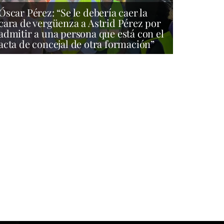
Óscar Pérez: “Se le debería caer la
cara de vergüenza a Astrid Pérez por
admitir a una persona que está con el
acta de concejal de otra formación”