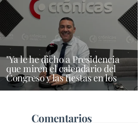
"Ya le he dicho a Presidencia
que miren el calendario del
Congreso y las fiestas en los
municipios porque Dolores
Corujo estaba en un fiesta aquí
y al día siguiente no está en el
pleno"
Comentarios