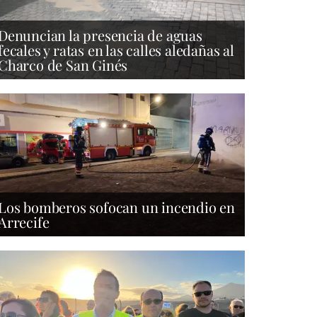
Denuncian la presencia de aguas
fecales y ratas en las calles aledañas al
Charco de San Ginés
Los bomberos sofocan un incendio en
Arrecife