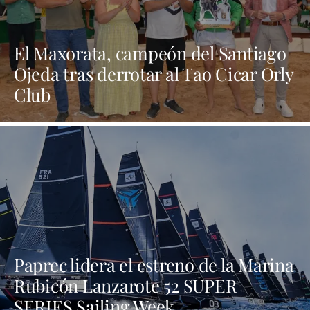
El Maxorata, campeón del Santiago
Ojeda tras derrotar al Tao Cicar Orly
Club
Paprec lidera el estreno de la Marina
Rubicón Lanzarote 52 SUPER
SERIES Sailing Week