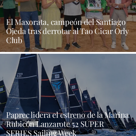
El Maxorata, campeón del Santiago
Ojeda tras derrotar al Tao Cicar Orly
Club
Paprec lidera el estreno de la Marina
Rubicón Lanzarote 52 SUPER
SERIES Sailing Week