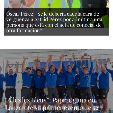
Óscar Pérez: “Se le debería caer la cara de
vergüenza a Astrid Pérez por admitir a una
persona que está con el acta de concejal de
otra formación”
“Allez les Bleus”: Paprec gana en
Lanzarote su primer evento de 52