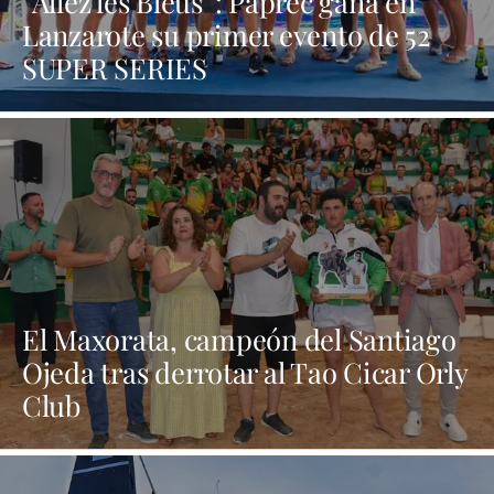
“Allez les Bleus”: Paprec gana en
Lanzarote su primer evento de 52
SUPER SERIES
El Maxorata, campeón del Santiago
Ojeda tras derrotar al Tao Cicar Orly
Club