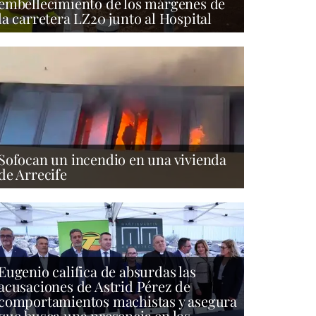
embellecimiento de los márgenes de
la carretera LZ20 junto al Hospital
Sofocan un incendio en una vivienda
de Arrecife
Eugenio califica de absurdas las
acusaciones de Astrid Pérez de
comportamientos machistas y asegura
que busca una presencia en los