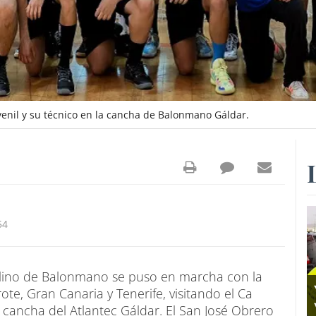
enil y su técnico en la cancha de Balonmano Gáldar.
54
lino de Balonmano se puso en marcha con la
te, Gran Canaria y Tenerife, visitando el Ca
a cancha del Atlantec Gáldar. El San José Obrero