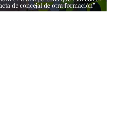
acta de concejal de otra formación”