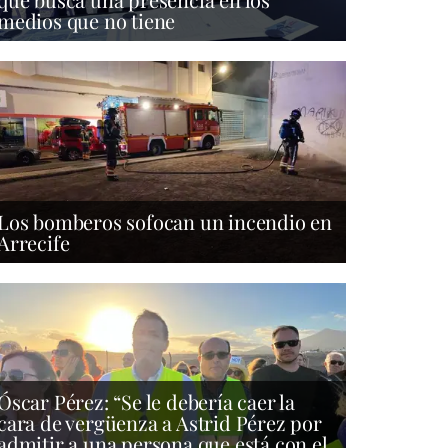
medios que no tiene
Los bomberos sofocan un incendio en
Arrecife
Óscar Pérez: “Se le debería caer la
cara de vergüenza a Astrid Pérez por
admitir a una persona que está con el