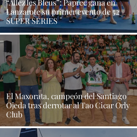
“Allez les Bleus”: Paprec gana en
Lanzarote su primer evento de 52
SUPER SERIES
El Maxorata, campeón del Santiago
Ojeda tras derrotar al Tao Cicar Orly
Club