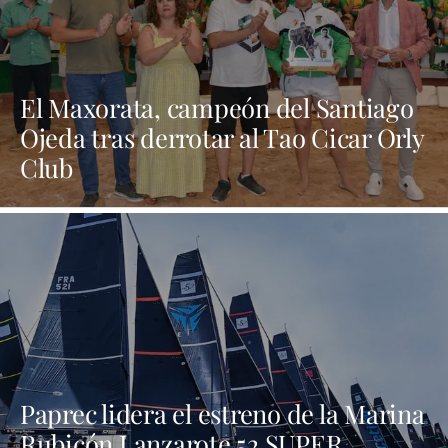
El Maxorata, campeón del Santiago
Ojeda tras derrotar al Tao Cicar Orly
Club
Paprec lidera el estreno de la Marina
Rubicón Lanzarote 52 SUPER