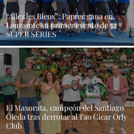
“Allez les Bleus”: Paprec gana en
Lanzarote su primer evento de 52
SUPER SERIES
El Maxorata, campeón del Santiago
Ojeda tras derrotar al Tao Cicar Orly
Club