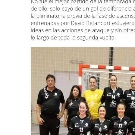
No fue el mejor partido de la temporada d
de ello, solo cayó de un gol de diferencia 
la eliminatoria previa de la fase de ascens
entrenadas por David Betancort estuviero
ideas en las acciones de ataque y sin ofr
lo largo de toda la segunda vuelta.