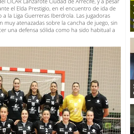
el CICAR Lanzarote Ciudad de Arrecife, y a pesar
ante el Elda Prestigio, en el encuentro de ida de
o a la Liga Guerreras Iberdrola. Las jugadoras
n muy atenazadas sobre la cancha de juego, sin
ecer una defensa sólida como ha sido habitual a