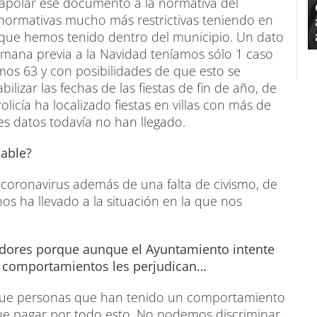
polar ese documento a la normativa del
normativas mucho más restrictivas teniendo en
que hemos tenido dentro del municipio. Un dato
mana previa a la Navidad teníamos sólo 1 caso
amos 63 y con posibilidades de que esto se
lizar las fechas de las fiestas de fin de año, de
olicía ha localizado fiestas en villas con más de
es datos todavía no han llegado.
sable?
 coronavirus además de una falta de civismo, de
s ha llevado a la situación en la que nos
adores porque aunque el Ayuntamiento intente
s comportamientos les perjudican…
ón, que personas que han tenido un comportamiento
ue pagar por todo esto. No podemos discriminar