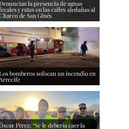
Denuncian la presencia de aguas
fecales y ratas en las calles aledañas al
Charco de San Ginés
Los bomberos sofocan un incendio en
Arrecife
Óscar Pérez: “Se le debería caer la