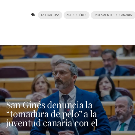
LA GRACIOSA
ASTRID PÉREZ
PARLAMENTO DE CANARIAS
San Ginés denuncia la
“tomadura de pelo” a la
juventud canaria con el
programa Verano Joven