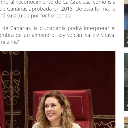
himno al reconocimiento de La Graciosa como isla
de Canarias aprobada en 2018. De esta forma, la
será sustituida por “ocho peñas”.
de Canarias, la ciudadanía podrá interpretar el
mbra de un almendro, soy volcán, salitre y lava.
mi alma”.