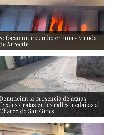
Sofocan un incendio en una vivienda
de Arrecife
Denuncian la presencia de aguas
fecales y ratas en las calles aledañas al
Charco de San Ginés