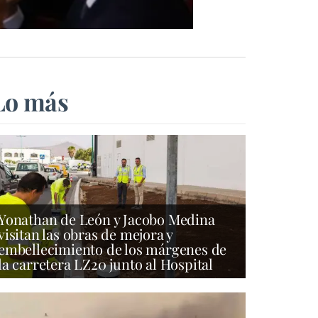
Lo más
Yonathan de León y Jacobo Medina
visitan las obras de mejora y
embellecimiento de los márgenes de
la carretera LZ20 junto al Hospital