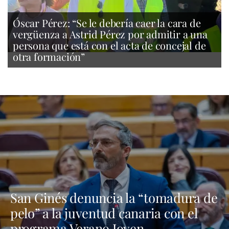
Óscar Pérez: “Se le debería caer la cara de
vergüenza a Astrid Pérez por admitir a una
persona que está con el acta de concejal de
otra formación”
San Ginés denuncia la “tomadura de
pelo” a la juventud canaria con el
programa Verano Joven