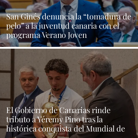
San Ginés denuncia la “tomadura de
pelo” a la juventud canaria con el
programa Verano Joven
El Gobierno de Canarias rinde
tributo a Yéremy Pino tras la
histórica conquista del Mundial de
Fútbol