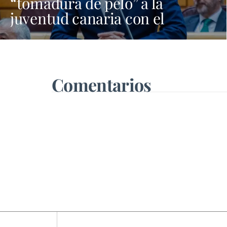
“tomadura de pelo” a la
juventud canaria con el
programa Verano Joven
Comentarios