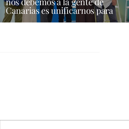
nos debemos a la gente de
Canarias es unificarnos para
ser fuertes aquí, en Madrid y
en Bruselas"