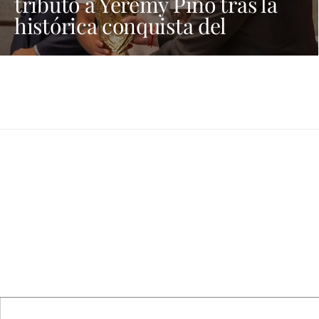
tributo a Yéremy Pino tras la
histórica conquista del
Mundial de Fútbol